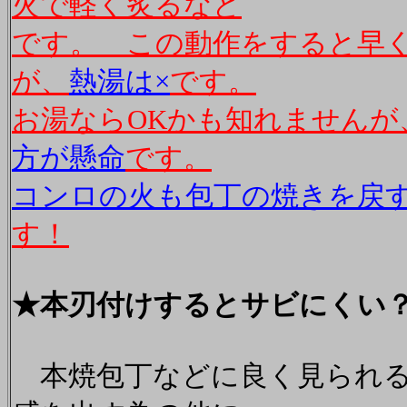
火で軽く炙るなど
です。 この動作をすると早
が、
熱湯は×
です。
お湯ならOKかも知れませんが
方が懸命
です。
コンロの火も包丁の焼きを戻
す！
★本刃付けするとサビにくい
本焼包丁などに良く見られる