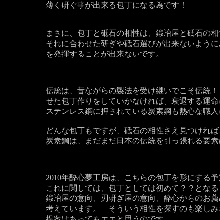
薄く研ぐ事が出来る包丁になる為です！
まさに、包丁と砥石の相性は、鍛冶屋と砥石の相
それに合わせた研ぎや砥石選びが出来ないように
を発揮することが出来ないです。
伝統は、昔ながらの製法を受け継いでこそ伝統！
せた包丁作りをしていかなければ、衰退する運命
ステンレス鋼に押されている炭素鋼も熱心な職人
どんな包丁もですが、砥石の相性さえ見つければ
炭素鋼は、まだまだ日本の伝統を引っ張れる要素
2010年酔心夢工房は、こちらの包丁を形にする
これに関しては、包丁としては初めて？？となる
鍛冶屋の意向、刃研ぎ屋の意向、酔心からのお薦
考えています。 そういう相性を探すのも楽しみ
提案はあってもエエと思うのです。