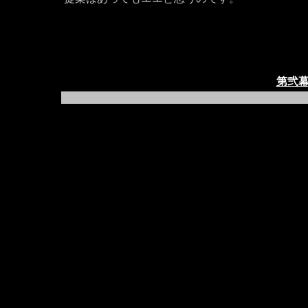
。
第弐幕