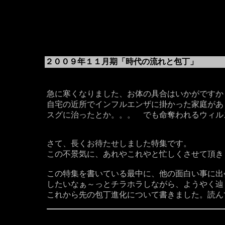
２００９年１１月期「時代の流れと包丁」
急に寒くなりました、お体の具合はいかがですか
自宅の近所でインフルエンザに掛かった家庭があ
スグに治ったとか。。。 でも命奪われるウィル
さて、長くお待たせしました特集です。
この不景気に、あれやこれやと忙しくさせて頂き
この特集を書いている最中に、他の面白い事に出
したいなぁ～っとチラホラしながら、ようやく辿
これから先の包丁進化について書きました。読ん