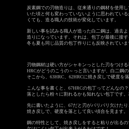
炭素鋼での刃物造りは、従来通りの鋼材を使用し
いた頃と何も変わっていないように思われている
くても、造る職人の技術が変化しています。
新しい事を試みる職人が造った白二鋼は、過去よ
造りになっています。それは、包丁が最後に接す
冬も夏も同じ品質の包丁作りにも反映されていま
刃物鋼材は硬い方がシャキンっとした刃をつける
HRCがどうのこうの～っと言いますが、白二鋼の
そこから、63HRC、62HRCに焼き戻しで硬度
こんな事を書くと、67HRCの包丁ってどんなの
落としたら粉々に割れるかも知れない包丁です。
先に書いたように、67だと刃がパリパリ欠けた
焼き戻しで、硬度を落として良い頃合を見ます。
鋼の特性として、焼き戻しをすると粘りが出るの
欠けにくい包丁が出来上がるわけです！