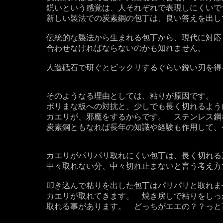
鋭いという感覚は、人それぞれで表現しにくいで
新しい製法での炭素鋼の包丁は、良い答えを出し
伝統的な製法から生まれる包丁から、現代に対応
合わせなければならないのかも知れません。
人造砥石で研ぐとビックリするぐらい鋭い刃を得
そのようなる理由としては、粘りが原因です。
ポリまな板への対抗と、少しでも長く切れるよう
カエリが、邪魔をするからです。 ステンレス鋼
炭素鋼ともなれば長年の知識や経験も作用して、
カエリがパリパリ取れにくい包丁は、長く切れる
中々取れない分、中々切れ止まないと言う考え方
叩き込んで粘りを出した包丁はパリパリと取れま
カエリが取れてきます。 焼き戻しで粘りをしっ
取れる事があります。 どっちがエエの？？っと