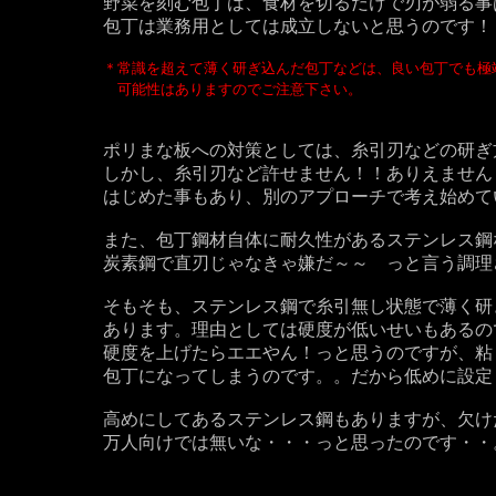
野菜を刻む包丁は、食材を切るだけで刃が弱る事
包丁は業務用としては成立しないと思うのです！
＊常識を超えて薄く研ぎ込んだ包丁などは、良い包丁でも極
可能性はありますのでご注意下さい。
ポリまな板への対策としては、糸引刃などの研ぎ
しかし、糸引刃など許せません！！ありえません
はじめた事もあり、別のアプローチで考え始めて
また、包丁鋼材自体に耐久性があるステンレス鋼
炭素鋼で直刃じゃなきゃ嫌だ～～ っと言う調理
そもそも、ステンレス鋼で糸引無し状態で薄く研
あります。理由としては硬度が低いせいもあるの
硬度を上げたらエエやん！っと思うのですが、粘
包丁になってしまうのです。。だから低めに設定
高めにしてあるステンレス鋼もありますが、欠け
万人向けでは無いな・・・っと思ったのです・・