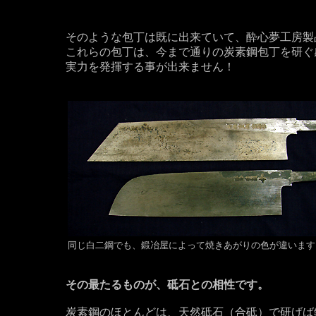
そのような包丁は既に出来ていて、酔心夢工房製
これらの包丁は、今まで通りの炭素鋼包丁を研ぐ
実力を発揮する事が出来ません！
同じ白二鋼でも、鍛冶屋によって焼きあがりの色が違います
その最たるものが、砥石との相性です。
炭素鋼のほとんどは、天然砥石（合砥）で研げば